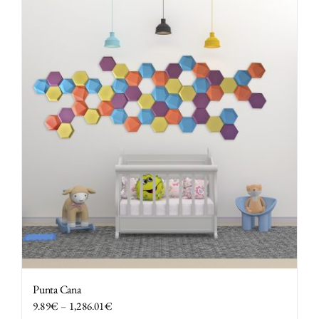
Punta Cana
9.89
€
–
1,286.01
€