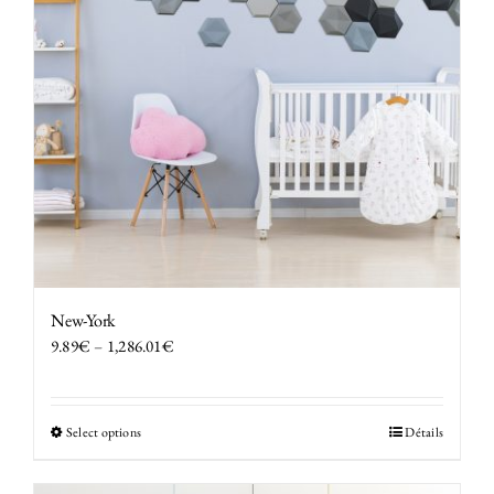
New-York
9.89
€
–
1,286.01
€
Select options
Détails