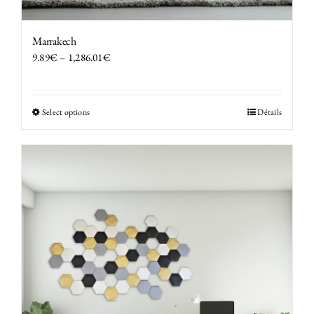
Marrakech
9.89
€
–
1,286.01
€
Select options
Détails