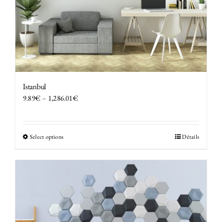
Istanbul
9.89
€
–
1,286.01
€
Select options
Détails