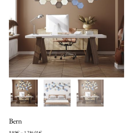
FAQ
Bern
9.89
€
–
1,286.01
€