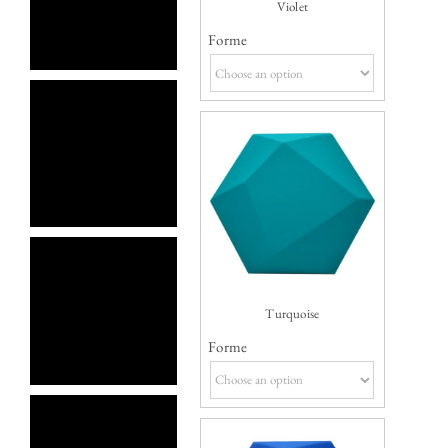
Violet
Forme
Turquoise
Forme