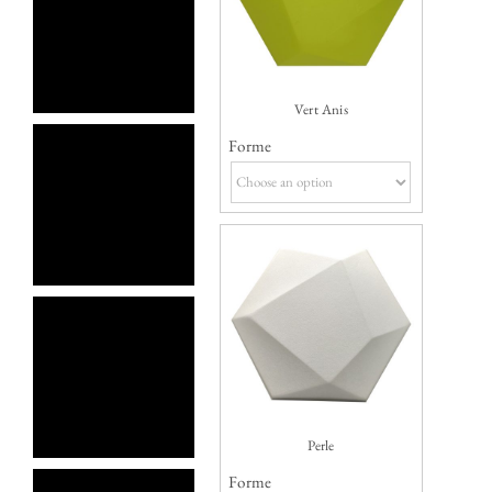
Vert Anis
Forme
Perle
Forme