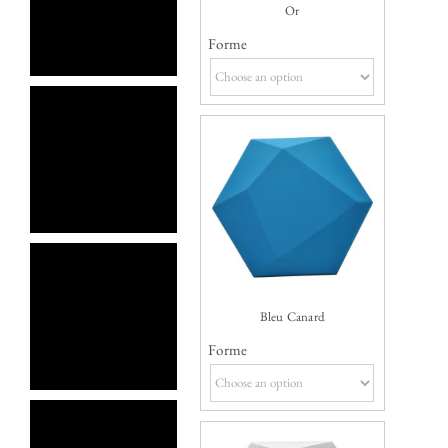
Or
Forme
Bleu Canard
Forme